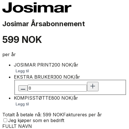
Josimar Årsabonnement
599 NOK
per år
JOSIMAR PRINT
200 NOK/år
Legg til
EKSTRA BRUKER
300 NOK/år
KOMPISSTØTTE
800 NOK/år
Legg til
Totalt å betale nå: 599 NOK
Faktureres per år
Jeg kjøper som en bedrift
FULLT NAVN